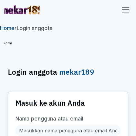
mekar189
Home
›
Login anggota
Form
Login anggota
mekar189
Masuk ke akun Anda
Nama pengguna atau email