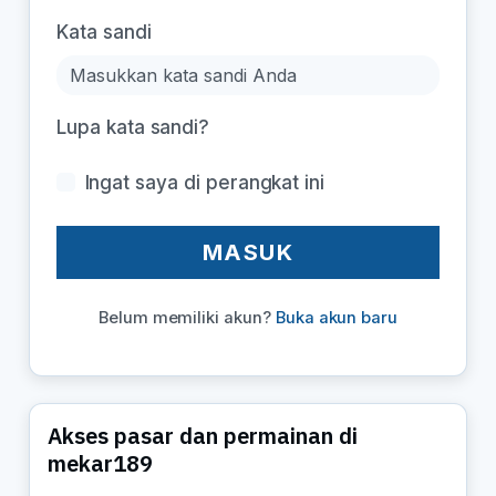
Kata sandi
Lupa kata sandi?
Ingat saya di perangkat ini
MASUK
Belum memiliki akun?
Buka akun baru
Akses pasar dan permainan di
mekar189