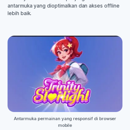
antarmuka yang dioptimalkan dan akses offline
lebih baik.
Antarmuka permainan yang responsif di browser
mobile