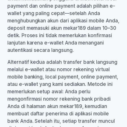
payment dan online payment adalah pilihan e-
wallet yang paling cepat—setelah Anda
menghubungkan akun dari aplikasi mobile Anda,
deposit memasuki akun mekar189 dalam 10–30
detik. Proses ini tidak memerlukan konfirmasi
lanjutan karena e-wallet Anda menangani
autentikasi secara langsung.
Alternatif kedua adalah transfer bank langsung
melalui e-wallet atau nomor rekening virtual
mobile banking, local payment, online payment,
atau e-wallet yang kami sediakan. Metode ini
memerlukan setup awal: Anda perlu
mengonfirmasi nomor rekening bank pribadi
Anda di halaman akun mekar189, kemudian
membuat daftar penerima di aplikasi mobile
bank Anda. Setelah itu, setiap transfer muncul