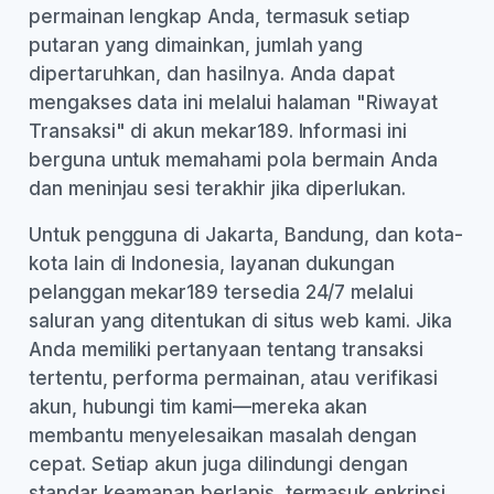
permainan lengkap Anda, termasuk setiap
putaran yang dimainkan, jumlah yang
dipertaruhkan, dan hasilnya. Anda dapat
mengakses data ini melalui halaman "Riwayat
Transaksi" di akun mekar189. Informasi ini
berguna untuk memahami pola bermain Anda
dan meninjau sesi terakhir jika diperlukan.
Untuk pengguna di Jakarta, Bandung, dan kota-
kota lain di Indonesia, layanan dukungan
pelanggan mekar189 tersedia 24/7 melalui
saluran yang ditentukan di situs web kami. Jika
Anda memiliki pertanyaan tentang transaksi
tertentu, performa permainan, atau verifikasi
akun, hubungi tim kami—mereka akan
membantu menyelesaikan masalah dengan
cepat. Setiap akun juga dilindungi dengan
standar keamanan berlapis, termasuk enkripsi