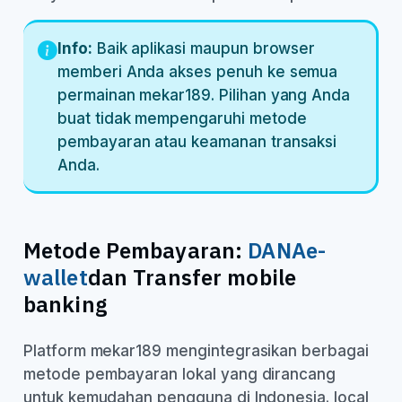
Info:
Baik aplikasi maupun browser
memberi Anda akses penuh ke semua
permainan mekar189. Pilihan yang Anda
buat tidak mempengaruhi metode
pembayaran atau keamanan transaksi
Anda.
Metode Pembayaran:
DANA
e-
wallet
dan Transfer mobile
banking
Platform mekar189 mengintegrasikan berbagai
metode pembayaran lokal yang dirancang
untuk kemudahan pengguna di Indonesia. local