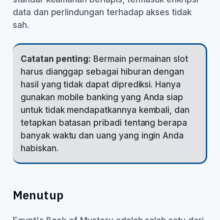
data dan perlindungan terhadap akses tidak
sah.
Catatan penting:
Bermain permainan slot
harus dianggap sebagai hiburan dengan
hasil yang tidak dapat diprediksi. Hanya
gunakan mobile banking yang Anda siap
untuk tidak mendapatkannya kembali, dan
tetapkan batasan pribadi tentang berapa
banyak waktu dan uang yang ingin Anda
habiskan.
Menutup