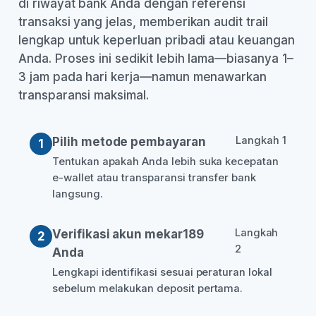
di riwayat bank Anda dengan referensi
transaksi yang jelas, memberikan audit trail
lengkap untuk keperluan pribadi atau keuangan
Anda. Proses ini sedikit lebih lama—biasanya 1–
3 jam pada hari kerja—namun menawarkan
transparansi maksimal.
Langkah 1
Pilih metode pembayaran
1
Tentukan apakah Anda lebih suka kecepatan
e-wallet atau transparansi transfer bank
langsung.
Langkah
Verifikasi akun mekar189
2
2
Anda
Lengkapi identifikasi sesuai peraturan lokal
sebelum melakukan deposit pertama.