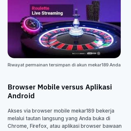
Riwayat permainan tersimpan di akun mekar189 Anda
Browser Mobile versus Aplikasi
Android
Akses via browser mobile mekar189 bekerja
melalui tautan langsung yang Anda buka di
Chrome, Firefox, atau aplikasi browser bawaan