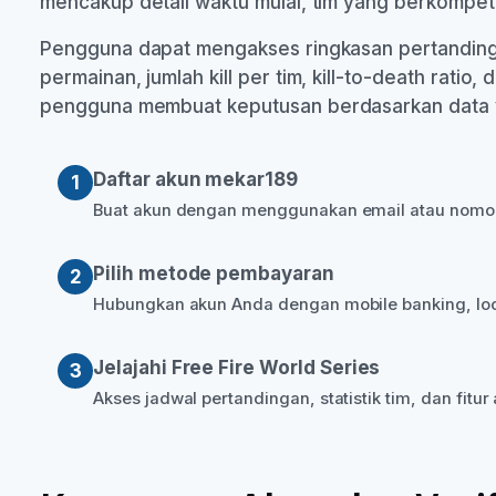
mencakup detail waktu mulai, tim yang berkompetis
Pengguna dapat mengakses ringkasan pertanding
permainan, jumlah kill per tim, kill-to-death ratio
pengguna membuat keputusan berdasarkan data ya
Daftar akun mekar189
1
Buat akun dengan menggunakan email atau nomor te
Pilih metode pembayaran
2
Hubungkan akun Anda dengan mobile banking, loc
Jelajahi Free Fire World Series
3
Akses jadwal pertandingan, statistik tim, dan fit