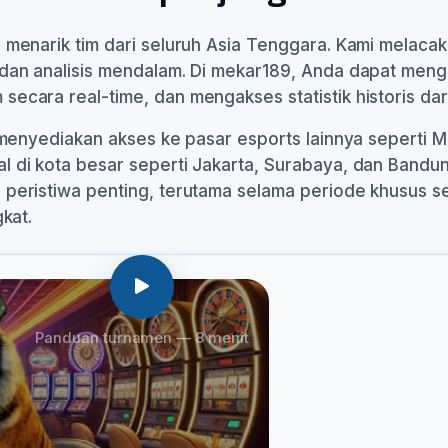
 menarik tim dari seluruh Asia Tenggara. Kami melaca
dan analisis mendalam. Di mekar189, Anda dapat mengat
ecara real-time, dan mengakses statistik historis da
a menyediakan akses ke pasar esports lainnya seperti 
 di kota besar seperti Jakarta, Surabaya, dan Bandun
eristiwa penting, terutama selama periode khusus seper
kat.
Panduan turnamen — 8 menit