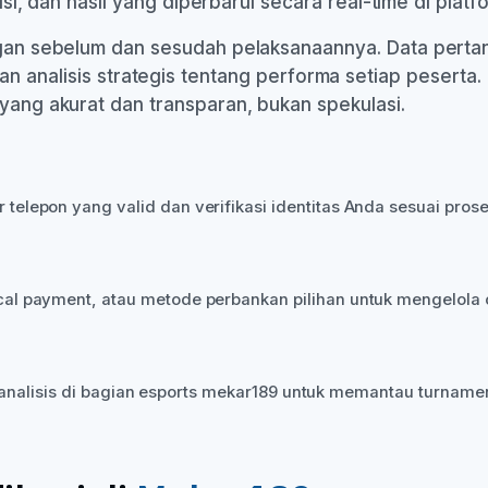
i, dan hasil yang diperbarui secara real-time di plat
an sebelum dan sesudah pelaksanaannya. Data perta
, dan analisis strategis tentang performa setiap peserta
ng akurat dan transparan, bukan spekulasi.
lepon yang valid dan verifikasi identitas Anda sesuai prose
al payment, atau metode perbankan pilihan untuk mengelola
ur analisis di bagian esports mekar189 untuk memantau turname