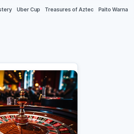
stery
Uber Cup
Treasures of Aztec
Paito Warna