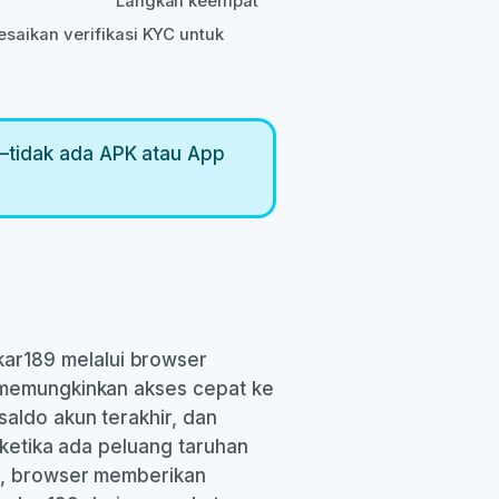
Langkah keempat
esaikan verifikasi KYC untuk
i—tidak ada APK atau App
ar189 melalui browser
, memungkinkan akses cepat ke
aldo akun terakhir, dan
 ketika ada peluang taruhan
ya, browser memberikan