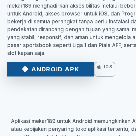
mekar189 menghadirkan aksesibilitas melalui bebera
untuk Android, akses browser untuk iOS, dan Pro
bekerja di semua perangkat tanpa perlu instalasi dar
pendekatan dirancang dengan tujuan yang sama: 
yang stabil, responsif, dan aman untuk mengelola
pasar sportsbook seperti Liga 1 dan Piala AFF, sert
slot kapan saja.
IOS
ANDROID APK
Aplikasi mekar189 untuk Android memungkinkan An
atau kebijakan penyaring toko aplikasi tertentu,