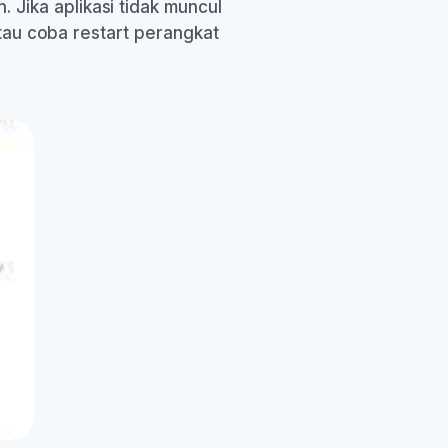
Jika aplikasi tidak muncul
atau coba restart perangkat