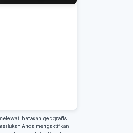
melewati batasan geografis
memerlukan Anda mengaktifkan