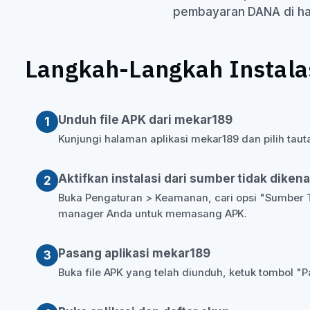
pembayaran DANA di h
Langkah-Langkah Instala
Unduh file APK dari mekar189
1
Kunjungi halaman aplikasi mekar189 dan pilih ta
Aktifkan instalasi dari sumber tidak dikena
2
Buka Pengaturan > Keamanan, cari opsi "Sumber Tida
manager Anda untuk memasang APK.
Pasang aplikasi mekar189
3
Buka file APK yang telah diunduh, ketuk tombol "P