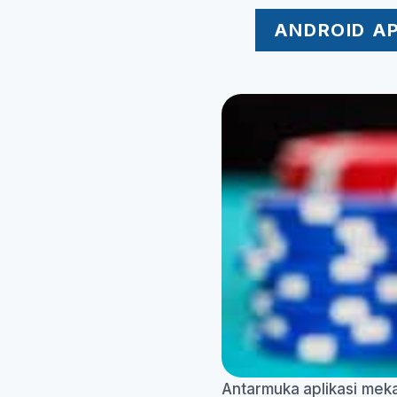
ANDROID A
Antarmuka aplikasi mek