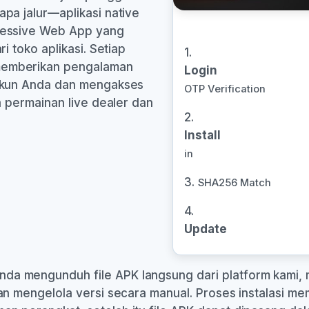
pa jalur—aplikasi native
gressive Web App yang
i toko aplikasi. Setiap
memberikan pengalaman
Login
 akun Anda dan mengakses
OTP Verification
a permainan live dealer dan
Install
in
SHA256 Match
Update
da mengunduh file APK langsung dari platform kami, 
 dan mengelola versi secara manual. Proses instalasi 