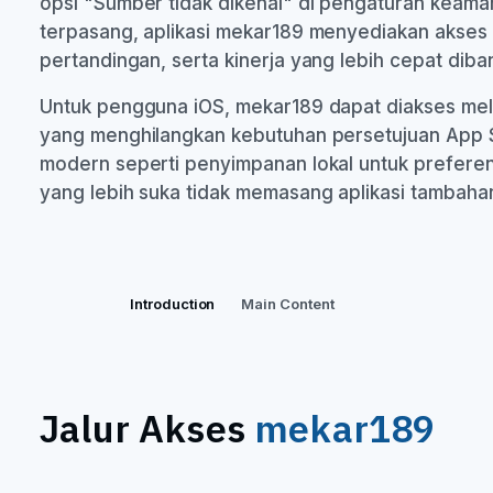
opsi "Sumber tidak dikenal" di pengaturan keaman
terpasang, aplikasi mekar189 menyediakan akses of
pertandingan, serta kinerja yang lebih cepat dib
Untuk pengguna iOS, mekar189 dapat diakses melalu
yang menghilangkan kebutuhan persetujuan App S
modern seperti penyimpanan lokal untuk preferensi
yang lebih suka tidak memasang aplikasi tambah
Introduction
Main Content
Jalur Akses
mekar189