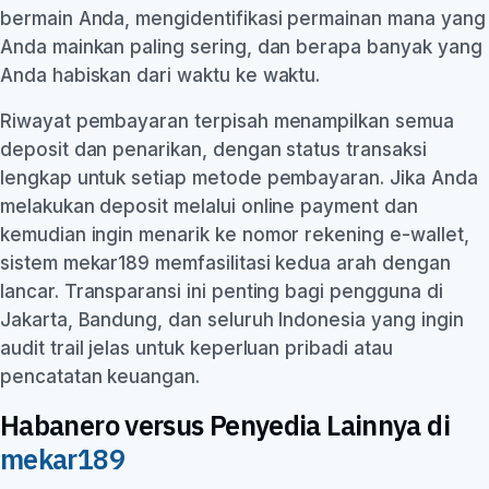
bermain Anda, mengidentifikasi permainan mana yang
Anda mainkan paling sering, dan berapa banyak yang
Anda habiskan dari waktu ke waktu.
Riwayat pembayaran terpisah menampilkan semua
deposit dan penarikan, dengan status transaksi
lengkap untuk setiap metode pembayaran. Jika Anda
melakukan deposit melalui online payment dan
kemudian ingin menarik ke nomor rekening e-wallet,
sistem mekar189 memfasilitasi kedua arah dengan
lancar. Transparansi ini penting bagi pengguna di
Jakarta, Bandung, dan seluruh Indonesia yang ingin
audit trail jelas untuk keperluan pribadi atau
pencatatan keuangan.
Habanero versus Penyedia Lainnya di
mekar189