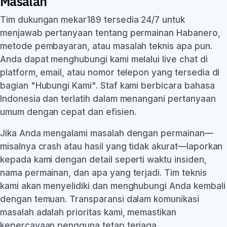
Masalah
Tim dukungan mekar189 tersedia 24/7 untuk
menjawab pertanyaan tentang permainan Habanero,
metode pembayaran, atau masalah teknis apa pun.
Anda dapat menghubungi kami melalui live chat di
platform, email, atau nomor telepon yang tersedia di
bagian "Hubungi Kami". Staf kami berbicara bahasa
Indonesia dan terlatih dalam menangani pertanyaan
umum dengan cepat dan efisien.
Jika Anda mengalami masalah dengan permainan—
misalnya crash atau hasil yang tidak akurat—laporkan
kepada kami dengan detail seperti waktu insiden,
nama permainan, dan apa yang terjadi. Tim teknis
kami akan menyelidiki dan menghubungi Anda kembali
dengan temuan. Transparansi dalam komunikasi
masalah adalah prioritas kami, memastikan
kepercayaan pengguna tetap terjaga.