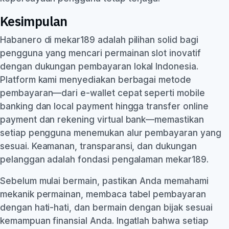
Kesimpulan
Habanero di mekar189 adalah pilihan solid bagi
pengguna yang mencari permainan slot inovatif
dengan dukungan pembayaran lokal Indonesia.
Platform kami menyediakan berbagai metode
pembayaran—dari e-wallet cepat seperti mobile
banking dan local payment hingga transfer online
payment dan rekening virtual bank—memastikan
setiap pengguna menemukan alur pembayaran yang
sesuai. Keamanan, transparansi, dan dukungan
pelanggan adalah fondasi pengalaman mekar189.
Sebelum mulai bermain, pastikan Anda memahami
mekanik permainan, membaca tabel pembayaran
dengan hati-hati, dan bermain dengan bijak sesuai
kemampuan finansial Anda. Ingatlah bahwa setiap