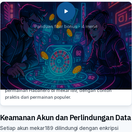
Panduan fitur bonus - 4 menit
Penjelasan cara kerja putaran gratis dan pengali dalam
permainan Habanero di mekar189, dengan contoh
praktis dari permainan populer.
Keamanan Akun dan Perlindungan Data
Setiap akun mekar189 dilindungi dengan enkripsi