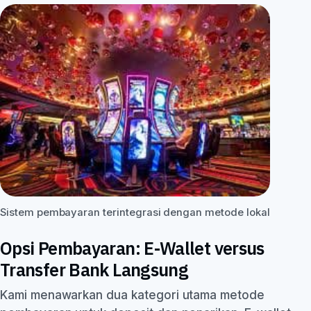
Sistem pembayaran terintegrasi dengan metode lokal
Opsi Pembayaran: E-Wallet versus
Transfer Bank Langsung
Kami menawarkan dua kategori utama metode