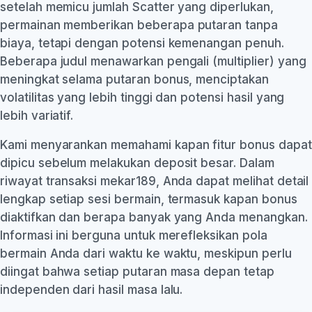
setelah memicu jumlah Scatter yang diperlukan,
permainan memberikan beberapa putaran tanpa
biaya, tetapi dengan potensi kemenangan penuh.
Beberapa judul menawarkan pengali (multiplier) yang
meningkat selama putaran bonus, menciptakan
volatilitas yang lebih tinggi dan potensi hasil yang
lebih variatif.
Kami menyarankan memahami kapan fitur bonus dapat
dipicu sebelum melakukan deposit besar. Dalam
riwayat transaksi mekar189, Anda dapat melihat detail
lengkap setiap sesi bermain, termasuk kapan bonus
diaktifkan dan berapa banyak yang Anda menangkan.
Informasi ini berguna untuk merefleksikan pola
bermain Anda dari waktu ke waktu, meskipun perlu
diingat bahwa setiap putaran masa depan tetap
independen dari hasil masa lalu.