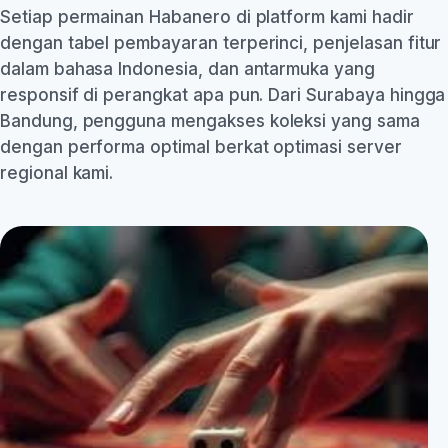
Setiap permainan Habanero di platform kami hadir
dengan tabel pembayaran terperinci, penjelasan fitur
dalam bahasa Indonesia, dan antarmuka yang
responsif di perangkat apa pun. Dari Surabaya hingga
Bandung, pengguna mengakses koleksi yang sama
dengan performa optimal berkat optimasi server
regional kami.