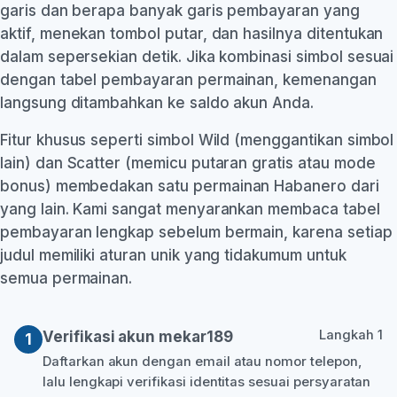
garis dan berapa banyak garis pembayaran yang
aktif, menekan tombol putar, dan hasilnya ditentukan
dalam sepersekian detik. Jika kombinasi simbol sesuai
dengan tabel pembayaran permainan, kemenangan
langsung ditambahkan ke saldo akun Anda.
Fitur khusus seperti simbol Wild (menggantikan simbol
lain) dan Scatter (memicu putaran gratis atau mode
bonus) membedakan satu permainan Habanero dari
yang lain. Kami sangat menyarankan membaca tabel
pembayaran lengkap sebelum bermain, karena setiap
judul memiliki aturan unik yang tidakumum untuk
semua permainan.
Langkah 1
Verifikasi akun mekar189
1
Daftarkan akun dengan email atau nomor telepon,
lalu lengkapi verifikasi identitas sesuai persyaratan