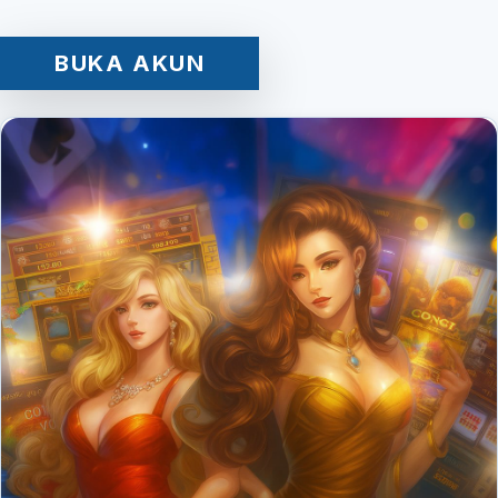
BUKA AKUN